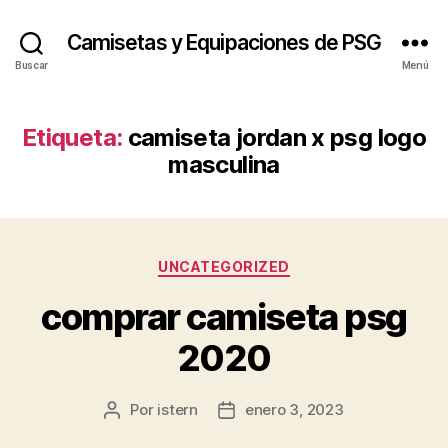
Camisetas y Equipaciones de PSG
Buscar
Menú
Etiqueta:
camiseta jordan x psg logo
masculina
Categorías
UNCATEGORIZED
comprar camiseta psg
2020
Por
istern
enero 3, 2023
Autor
Fecha
de
de