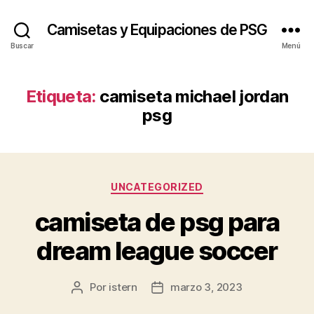
Camisetas y Equipaciones de PSG
Buscar
Menú
Etiqueta:
camiseta michael jordan
psg
Categorías
UNCATEGORIZED
camiseta de psg para
dream league soccer
Por
istern
marzo 3, 2023
Autor
Fecha
de
de