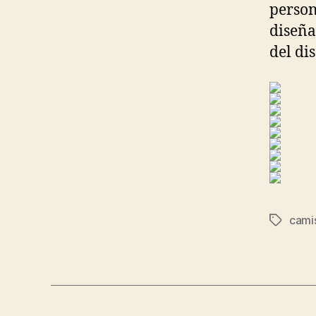
person
diseña
del di
cami
Etiqueta