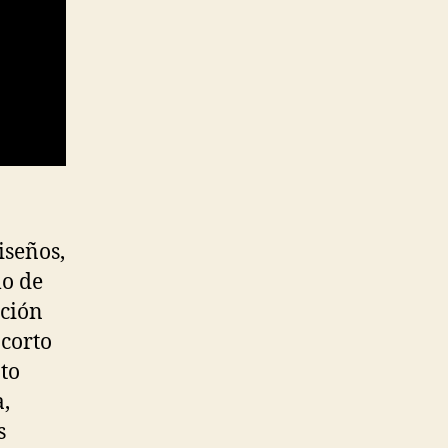
seños,
mo de
ación
 corto
nto
a,
s