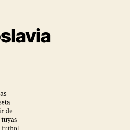
slavia
las
seta
ir de
 tuyas
 futbol