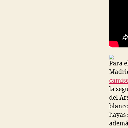
Para e
Madrid
camise
la seg
del Ar
blanco
hayas 
además