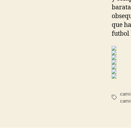
barata
obsequ
que ha
futbol
camis
Etiqueta
cami