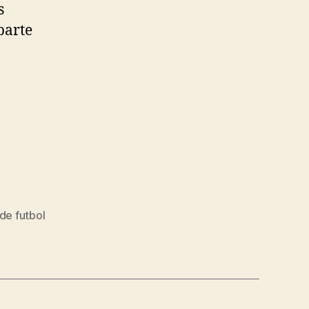
s
parte
de futbol