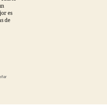
un
or es
as de
eñar