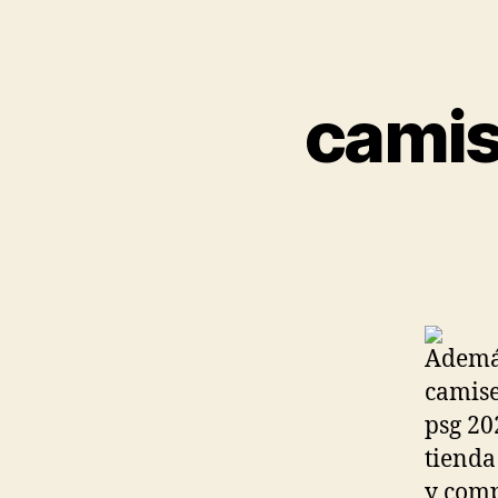
camis
Además
camise
psg 20
tienda
y comp