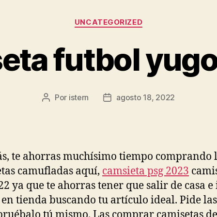
Categorías
UNCATEGORIZED
eta futbol yugo
Por
istern
agosto 18, 2022
Autor
Fecha
de
de
la
la
entrada
entrada
, te ahorras muchísimo tiempo comprando 
tas camufladas aquí,
camsieta psg 2023
cami
22 ya que te ahorras tener que salir de casa e 
 en tienda buscando tu artículo ideal. Pide las
ruébalo tú mismo. Las comprar camisetas de