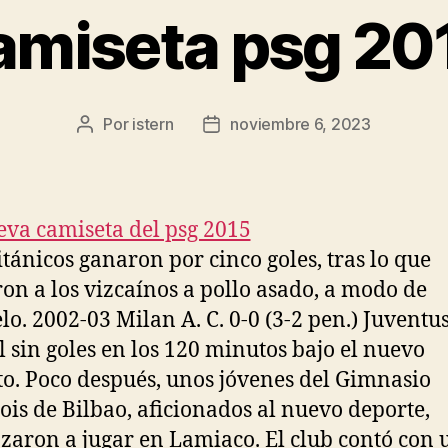
amiseta psg 20
Por
istern
noviembre 6, 2023
Autor
Fecha
de
de
la
la
entrada
entrada
itánicos ganaron por cinco goles, tras lo que
ron a los vizcaínos a pollo asado, a modo de
lo. 2002-03 Milan A. C. 0-0 (3-2 pen.) Juventus 
al sin goles en los 120 minutos bajo el nuevo
o. Poco después, unos jóvenes del Gimnasio
is de Bilbao, aficionados al nuevo deporte,
aron a jugar en Lamiaco. El club contó con 