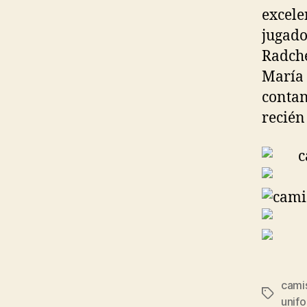
excele
jugado
Radche
María 
contan
recién
cami
Etiqueta
unifo