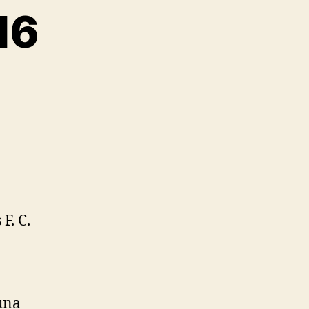
16
F. C.
una