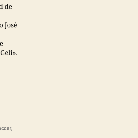
d de
o José
e
Geli».
occer
,