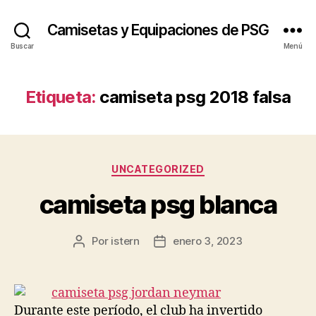
Camisetas y Equipaciones de PSG
Buscar
Menú
Etiqueta:
camiseta psg 2018 falsa
Categorías
UNCATEGORIZED
camiseta psg blanca
Por
istern
enero 3, 2023
Autor
Fecha
de
de
la
la
entrada
entrada
Durante este período, el club ha invertido