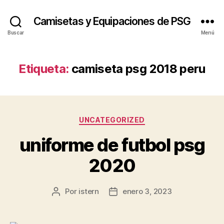
Camisetas y Equipaciones de PSG
Buscar
Menú
Etiqueta:
camiseta psg 2018 peru
Categorías
UNCATEGORIZED
uniforme de futbol psg
2020
Por
istern
enero 3, 2023
Autor
Fecha
de
de
la
la