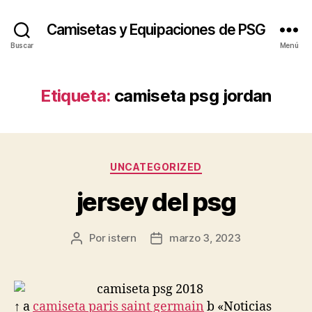
Camisetas y Equipaciones de PSG
Buscar
Menú
Etiqueta:
camiseta psg jordan
Categorías
UNCATEGORIZED
jersey del psg
Por
istern
marzo 3, 2023
Autor
Fecha
de
de
la
la
entrada
entrada
↑ a
camiseta paris saint germain
b «Noticias