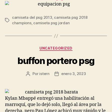
camiseta del psg 2013
,
camiseta psg 2018
Etiquetas
champions
,
camiseta psg jordan
Categorías
UNCATEGORIZED
buffon portero psg
Por
istern
enero 3, 2023
Autor
Fecha
de
de
la
la
entrada
entrada
Kylan Mbappé entregó una habilitación al
marroquí, que lo dejó solo, llegó al área por la
derecha, pero Pau López achicó muy rápido y le