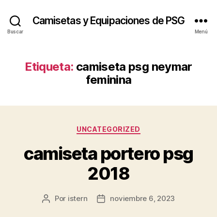
Camisetas y Equipaciones de PSG
Buscar
Menú
Etiqueta:
camiseta psg neymar
feminina
Categorías
UNCATEGORIZED
camiseta portero psg
2018
Por
istern
noviembre 6, 2023
Autor
Fecha
de
de