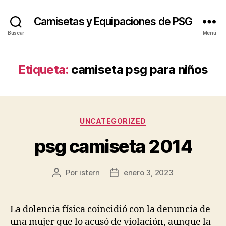
Camisetas y Equipaciones de PSG
Buscar
Menú
Etiqueta:
camiseta psg para niños
Categorías
UNCATEGORIZED
psg camiseta 2014
Por
istern
enero 3, 2023
Autor
Fecha
de
de
la
la
entrada
entrada
La dolencia física coincidió con la denuncia de
una mujer que lo acusó de violación, aunque la