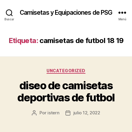
Camisetas y Equipaciones de PSG
Buscar
Menú
Etiqueta:
camisetas de futbol 18 19
Categorías
UNCATEGORIZED
diseo de camisetas
deportivas de futbol
Por
istern
julio 12, 2022
Autor
Fecha
de
de
la
la