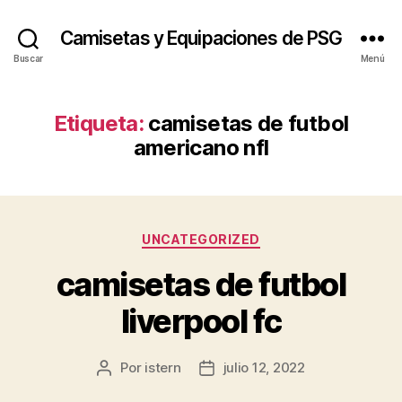
Camisetas y Equipaciones de PSG
Buscar
Menú
Etiqueta:
camisetas de futbol
americano nfl
Categorías
UNCATEGORIZED
camisetas de futbol
liverpool fc
Por
istern
julio 12, 2022
Autor
Fecha
de
de