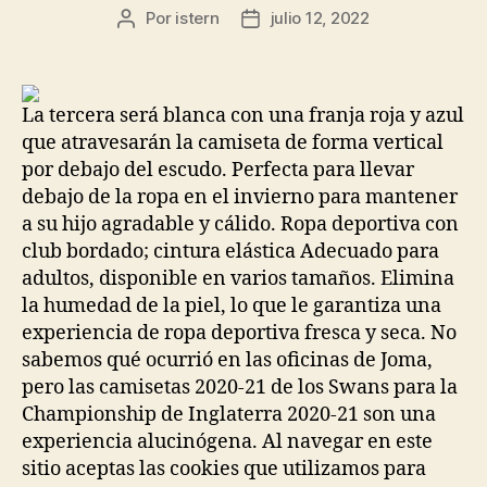
Por
istern
julio 12, 2022
Autor
Fecha
de
de
la
la
entrada
entrada
La tercera será blanca con una franja roja y azul
que atravesarán la camiseta de forma vertical
por debajo del escudo. Perfecta para llevar
debajo de la ropa en el invierno para mantener
a su hijo agradable y cálido. Ropa deportiva con
club bordado; cintura elástica Adecuado para
adultos, disponible en varios tamaños. Elimina
la humedad de la piel, lo que le garantiza una
experiencia de ropa deportiva fresca y seca. No
sabemos qué ocurrió en las oficinas de Joma,
pero las camisetas 2020-21 de los Swans para la
Championship de Inglaterra 2020-21 son una
experiencia alucinógena. Al navegar en este
sitio aceptas las cookies que utilizamos para