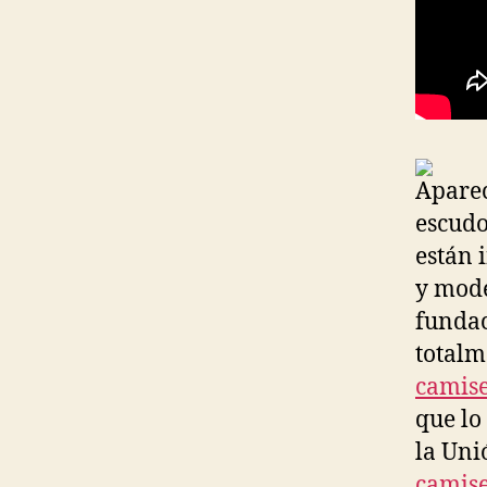
Aparec
escudo
están 
y mode
fundac
totalm
camise
que lo
la Uni
camise