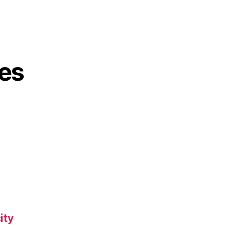
es
ity