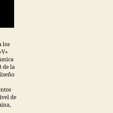
 los
 «V»
námica
 de la
diseño
entos
ivel de
hina,