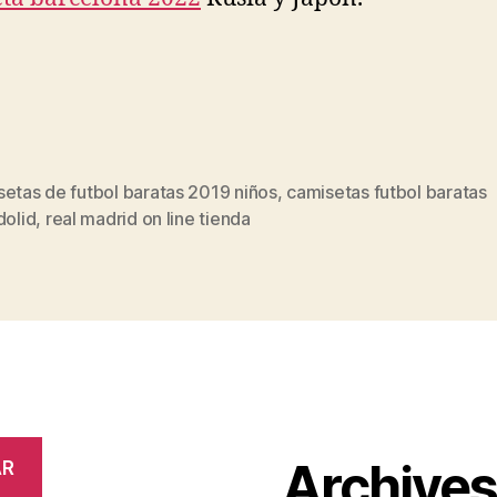
etas de futbol baratas 2019 niños
,
camisetas futbol baratas
s
dolid
,
real madrid on line tienda
Archive
AR