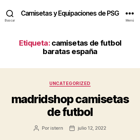
Camisetas y Equipaciones de PSG
Buscar
Menú
Etiqueta:
camisetas de futbol
baratas españa
Categorías
UNCATEGORIZED
madridshop camisetas
de futbol
Por
istern
julio 12, 2022
Autor
Fecha
de
de