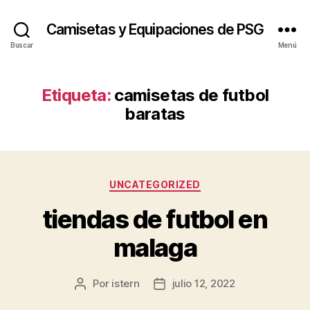
Camisetas y Equipaciones de PSG
Buscar
Menú
Etiqueta:
camisetas de futbol
baratas
Categorías
UNCATEGORIZED
tiendas de futbol en
malaga
Por
istern
julio 12, 2022
Autor
Fecha
de
de