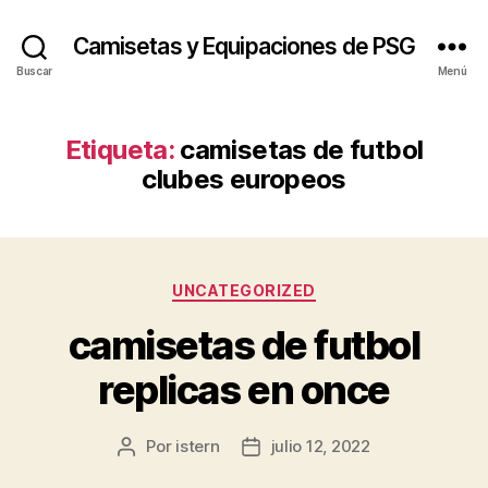
Camisetas y Equipaciones de PSG
Buscar
Menú
Etiqueta:
camisetas de futbol
clubes europeos
Categorías
UNCATEGORIZED
camisetas de futbol
replicas en once
Por
istern
julio 12, 2022
Autor
Fecha
de
de