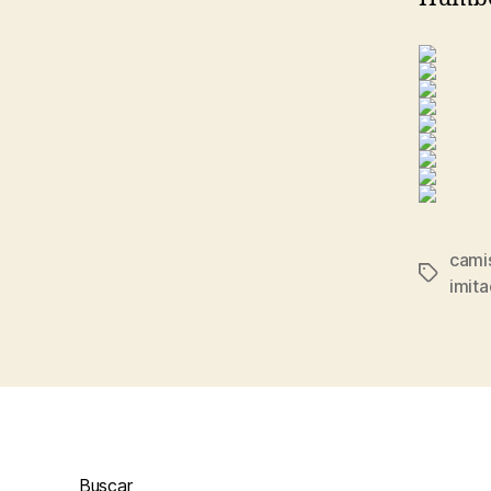
camis
Etiqueta
imita
Buscar