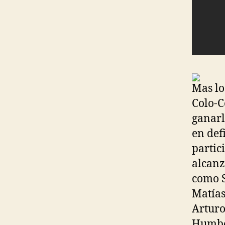
Mas lo
Colo-C
ganarl
en def
partic
alcanz
como S
Matías
Arturo
Humber