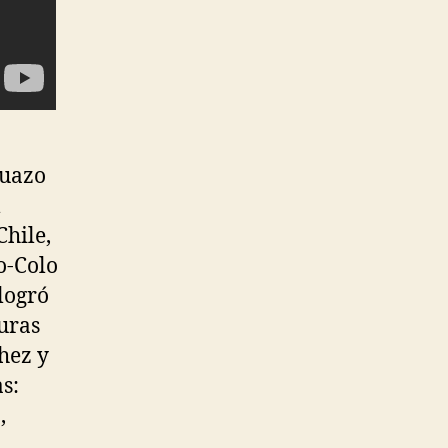
Suazo
l
Chile,
o-Colo
logró
guras
hez y
s:
,