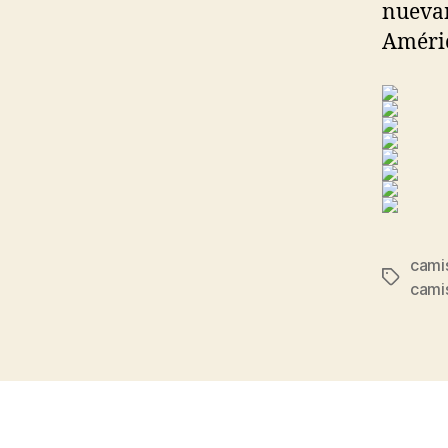
nuevam
Améric
camis
Etiqueta
cami