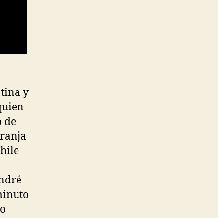
tina y
quien
o de
aranja
hile
André
minuto
mo