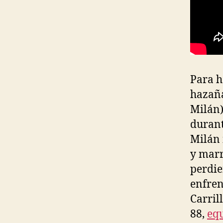
Para h
hazaña
Milán)
durant
Milán 
y marr
perdie
enfren
Carril
88,
eq