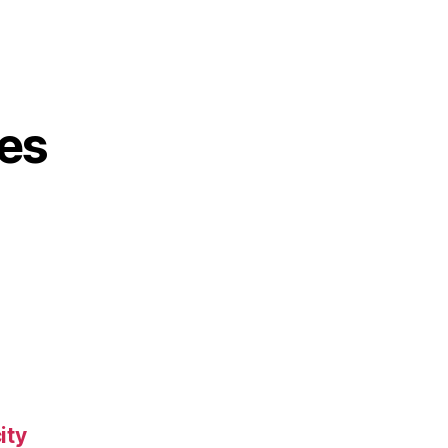
es
ity