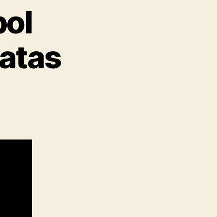
bol
ratas