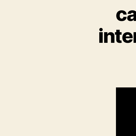
ca
inte