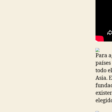
Para a
países
todo e
Asia. 
fundad
existe
elegid