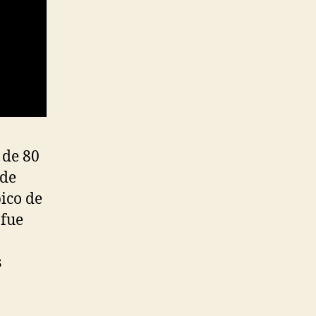
 de 80
 de
ico de
 fue
s