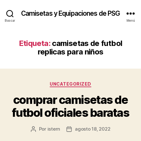
Camisetas y Equipaciones de PSG
Buscar
Menú
Etiqueta:
camisetas de futbol
replicas para niños
Categorías
UNCATEGORIZED
comprar camisetas de
futbol oficiales baratas
Por
istern
agosto 18, 2022
Autor
Fecha
de
de