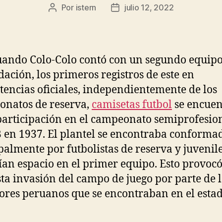
Por
istern
julio 12, 2022
Autor
Fecha
de
de
la
la
entrada
entrada
ando Colo-Colo contó con un segundo equipo
dación, los primeros registros de este en
encias oficiales, independientemente de los
natos de reserva,
camisetas futbol
se encue
participación en el campeonato semiprofesio
B en 1937. El plantel se encontraba conforma
palmente por futbolistas de reserva y juvenil
ían espacio en el primer equipo. Esto provoc
ta invasión del campo de juego por parte de l
ores peruanos que se encontraban en el estad