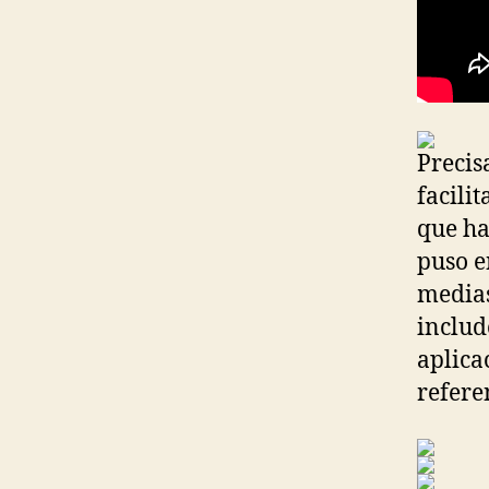
Precis
facili
que ha
puso e
medias
includ
aplica
refere