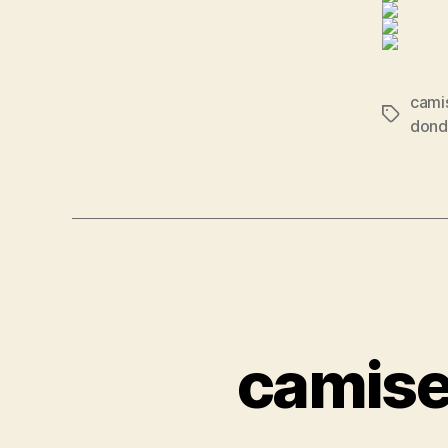
camis
Etiqueta
dond
camise