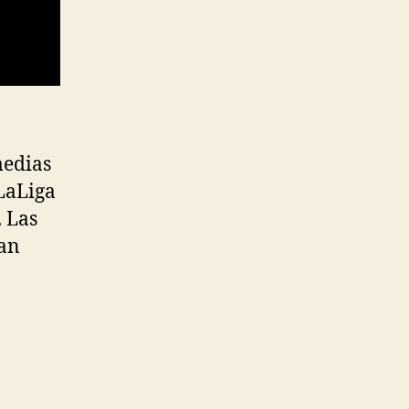
medias
LaLiga
. Las
han