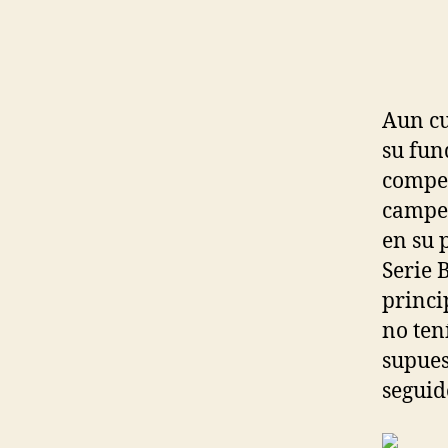
Aun cu
su fun
compet
campeo
en su 
Serie 
princi
no ten
supues
seguid