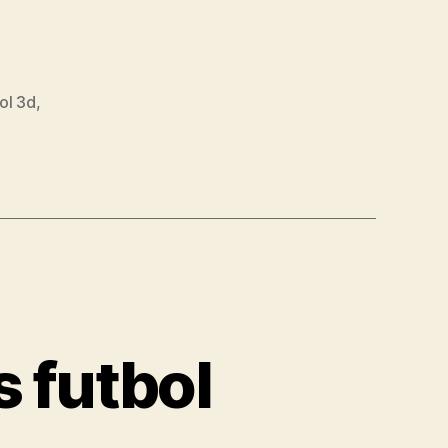
ol 3d
,
 futbol