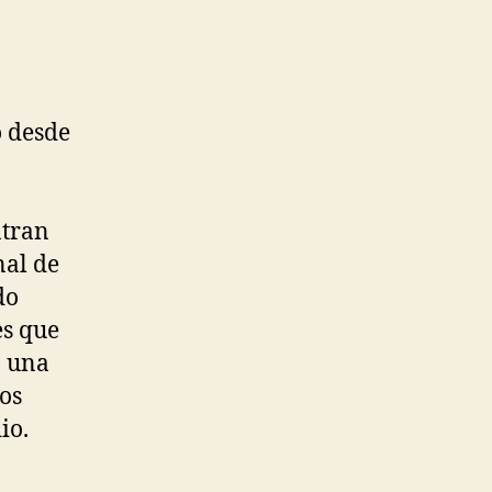
 desde
ntran
nal de
do
es que
ó una
os
io.