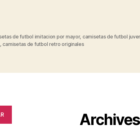
etas de futbol imitacion por mayor
,
camisetas de futbol juve
s
,
camisetas de futbol retro originales
Archive
AR