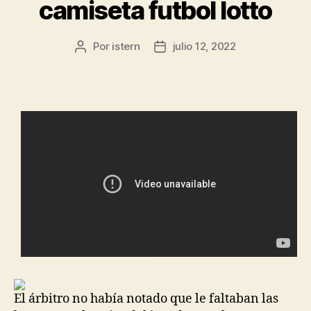
camiseta futbol lotto
Por
istern
julio 12, 2022
Autor
Fecha
de
de
la
la
entrada
entrada
El árbitro no había notado que le faltaban las