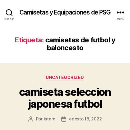
Camisetas y Equipaciones de PSG
Buscar
Menú
Etiqueta:
camisetas de futbol y
baloncesto
Categorías
UNCATEGORIZED
camiseta seleccion
japonesa futbol
Por
istern
agosto 18, 2022
Autor
Fecha
de
de