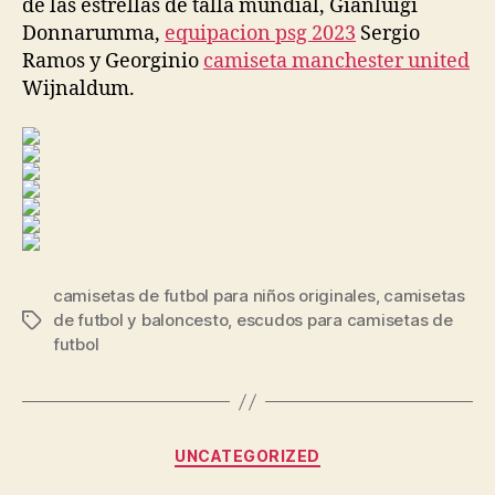
de las estrellas de talla mundial, Gianluigi
Donnarumma,
equipacion psg 2023
Sergio
Ramos y Georginio
camiseta manchester united
Wijnaldum.
camisetas de futbol para niños originales
,
camisetas
de futbol y baloncesto
,
escudos para camisetas de
Etiquetas
futbol
Categorías
UNCATEGORIZED