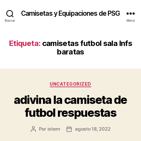
Camisetas y Equipaciones de PSG
Buscar
Menú
Etiqueta:
camisetas futbol sala lnfs
baratas
Categorías
UNCATEGORIZED
adivina la camiseta de
futbol respuestas
Por
istern
agosto 18, 2022
Autor
Fecha
de
de