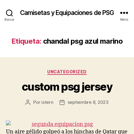
Camisetas y Equipaciones de PSG
Buscar
Menú
Etiqueta:
chandal psg azul marino
Categorías
UNCATEGORIZED
custom psg jersey
Por
istern
septiembre 8, 2023
Autor
Fecha
de
de
la
la
entrada
entrada
Un aire gélido golpeó a los hinchas de Qatar que