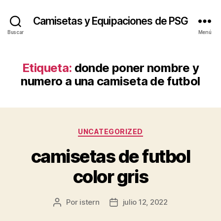
Camisetas y Equipaciones de PSG
Buscar
Menú
Etiqueta:
donde poner nombre y
numero a una camiseta de futbol
Categorías
UNCATEGORIZED
camisetas de futbol
color gris
Por
istern
julio 12, 2022
Autor
Fecha
de
de