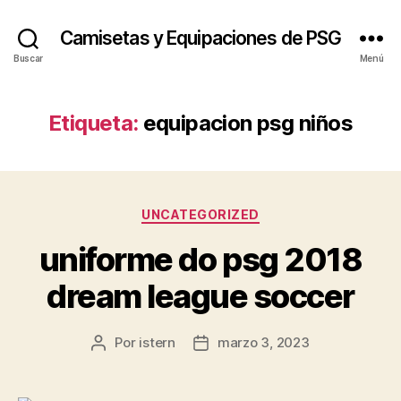
Camisetas y Equipaciones de PSG
Buscar
Menú
Etiqueta:
equipacion psg niños
Categorías
UNCATEGORIZED
uniforme do psg 2018
dream league soccer
Por
istern
marzo 3, 2023
Autor
Fecha
de
de
la
la