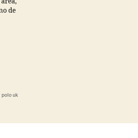
 área,
no de
 polo uk