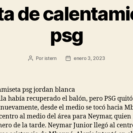
a de calentami
psg
Por
istern
enero 3, 2023
Autor
Fecha
de
de
la
la
entrada
entrada
la había recuperado el balón, pero PSG quitó
 nuevamente, desde el medio se tocó hacia M
centro al medio del área para Neymar, quie
mero de la tarde. Neymar Junior llegó al centr