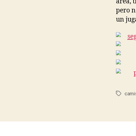
área, 
pero n
un jug
cami
Etiqueta