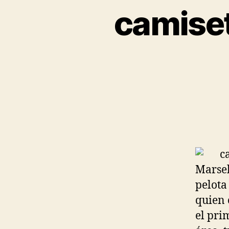
camiset
Marsel
pelota
quien 
el pri