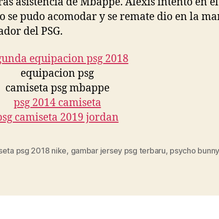
tras asistencia de Mbappé. Alexis intentó en el
o se pudo acomodar y se remate dio en la ma
ador del PSG.
seta psg 2018 nike
,
gambar jersey psg terbaru
,
psycho bunny
s