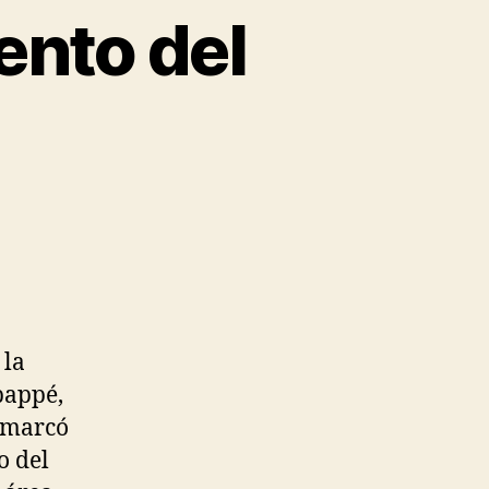
ento del
 la
bappé,
n marcó
o del