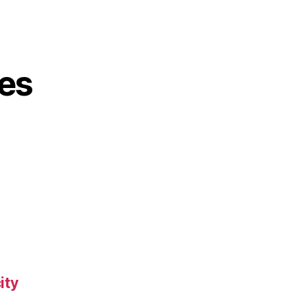
es
ity