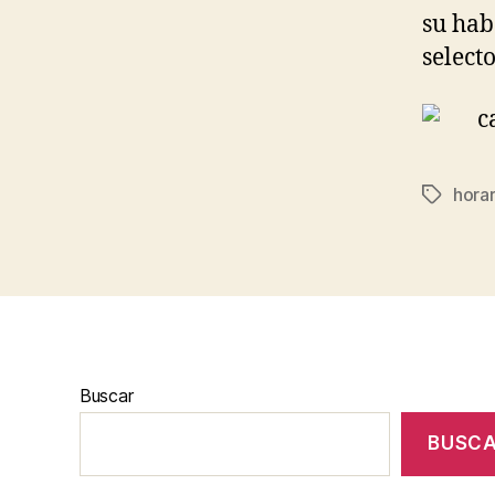
su hab
select
horar
Etiqueta
Buscar
BUSC