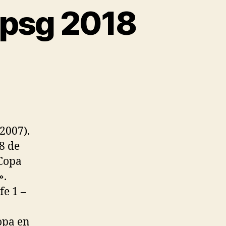
 psg 2018
 2007).
8 de
«Copa
».
fe 1 –
Copa en