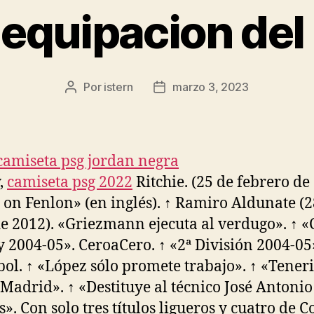
equipacion del
Por
istern
marzo 3, 2023
Autor
Fecha
de
de
la
la
entrada
entrada
y,
camiseta psg 2022
Ritchie. (25 de febrero de
 on Fenlon» (en inglés). ↑ Ramiro Aldunate (2
de 2012). «Griezmann ejecuta al verdugo». ↑ 
y 2004-05». CeroaCero. ↑ «2ª División 2004-05
ol. ↑ «López sólo promete trabajo». ↑ «Teneri
 Madrid». ↑ «Destituye al técnico José Antonio
s». Con solo tres títulos ligueros y cuatro de 