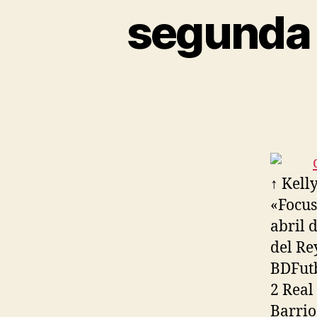
segunda 
↑ Kell
«Focus
abril 
del Re
BDFutb
2 Real
Barrio