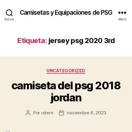
Camisetas y Equipaciones de PSG
Buscar
Menú
Etiqueta:
jersey psg 2020 3rd
Categorías
UNCATEGORIZED
camiseta del psg 2018
jordan
Por
istern
noviembre 6, 2023
Autor
Fecha
de
de
la
la