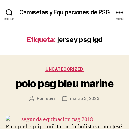
Camisetas y Equipaciones de PSG
Buscar
Menú
Etiqueta:
jersey psg lgd
Categorías
UNCATEGORIZED
polo psg bleu marine
Por
istern
marzo 3, 2023
Autor
Fecha
de
de
la
la
entrada
entrada
En aquel equipo militaron futbolistas como Jesé