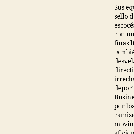
Sus eq
sello 
escocé
con un
finas 
tambié
desvel
direct
irrech
deport
Busine
por lo
camise
movimi
aficio