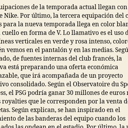
uipaciones de la temporada actual llegan con
de Nike. Por último, la tercera equipación del 
s para la nueva temporada llega en color bla
 cuello en forma de V. Lo llamativo es el uso 
líneas verticales en verde y rosa intenso, colo
n vemos en el pantalón y en las medias. Seg
ado, de fuentes internas del club francés, la
iva está preparando una oferta económica
azable, que irá acompañada de un proyecto
ivo consolidado. Según el Observatoire du Sp
ss, el PSG podría ganar 30 millones de euros
s royalties que le corresponden por la venta d
tas. Según explican, se han inspirado en el
ento de las banderas del equipo cuando los
nados las ondean en el estadio. Por último, la