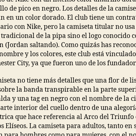
llo de pico en negro. Los detalles de la camise
an en un color dorado. El club tiene un contra
ario con Nike, pero la camiseta titular no usa
tradicional de la pipa sino el logo conocido 
 (Jordan saltando). Como quizás has recono
 nombre y los colores, este club está vinculado
ster City, ya que fueron uno de los fundador
iseta no tiene más detalles que una flor de li
obre la banda transpirable en la parte super
alda y una tag en negro con el nombre de la 
parte interior del cuello dentro de una alegorí
rica que hace referencia al Arco del Triunfo 
 Elíseos. La camiseta para adultos, tanto en 
n para hombres como para mujeres, con el 