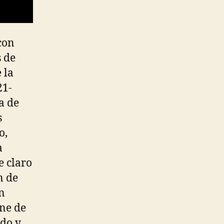
con
s de
 la
21-
a de
s
o,
a
e claro
n de
n
ene de
ado y