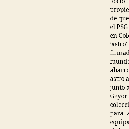
los lo
propie
de que
el PSG
en Col
‘astro
firmad
mundo 
abarro
astro 
junto 
Geyoro
colecc
para l
equipa