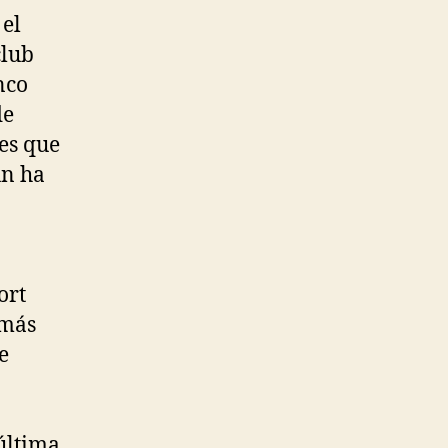
 el
club
nco
de
res que
ún ha
ort
 más
e
 última