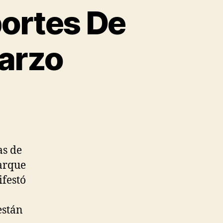
portes De
arzo
as de
Parque
ifestó
están