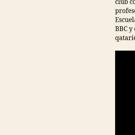
club c
profes
Escuel
BBC y 
qatarí