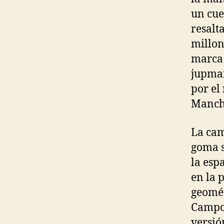
un cue
resalt
millon
marca 
jupman
por el
Manche
La cam
goma s
la esp
en la 
geomét
Campos
versió