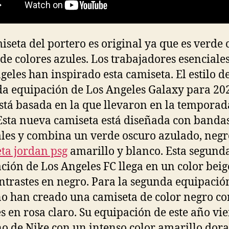
iseta del portero es original ya que es verde 
 de colores azules. Los trabajadores esenciale
geles han inspirado esta camiseta. El estilo de
a equipación de Los Angeles Galaxy para 20
stá basada en la que llevaron en la temporad
Esta nueva camiseta está diseñada con banda
ales y combina un verde oscuro azulado, negr
ta jordan psg
amarillo y blanco. Esta segund
ción de Los Angeles FC llega en un color beig
ntrastes en negro. Para la segunda equipació
ño han creado una camiseta de color negro co
es en rosa claro. Su equipación de este año vi
o de Nike con un intenso color amarillo dor