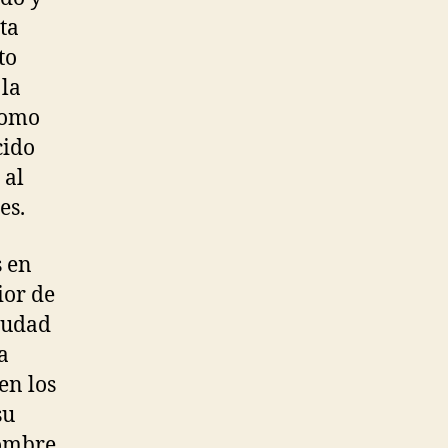
ta
to
 la
como
cido
 al
es.
s en
ior de
ciudad
a
en los
su
nombre