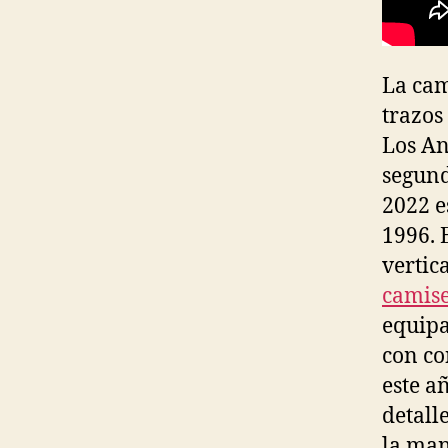
La cam
trazos
Los An
segund
2022 e
1996. 
vertic
camise
equipa
con co
este a
detall
la man