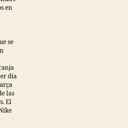
os en
ue se
en
ranja
er día
Barça
e las
s. El
Nike