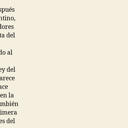
spués
ntino,
dores
a del
do al
ey del
arece
ace
en la
también
rimera
es del