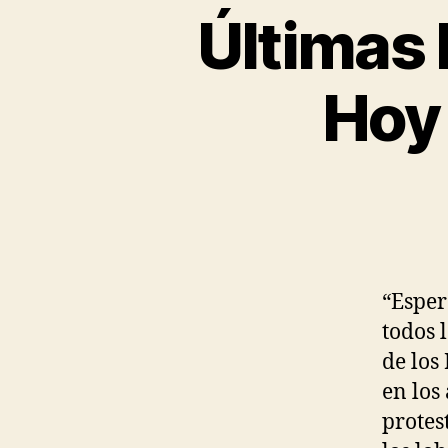
Últimas 
Hoy
“Esper
todos 
de los
en los
protes