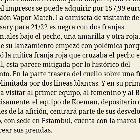
al impresos se puede adquirir por 157,99 eur
sión Vapor Match. La camiseta de visitante de
sary para 21/22 es negra con dos franjas
ntales bajo el pecho, una amarilla y otra roja.
 su lanzamiento empezó con polémica porq
ó la mítica franja roja que cruzaba el pecho 
al, esta parece mitigada por lo histórico del
o. En la parte trasera del cuello sobre una f
elimitada por dos líneas blancas. Y en su prim
 a visitar al primer equipo, al femenino y al 
cisamente, el equipo de Koeman, depositario d
es de la afición, centrará parte de sus desvelo
, con sede en Estambul, cuenta con la marca 
rear sus prendas.