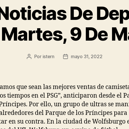
Noticias De De
 Martes, 9 De M
Por
istern
mayo 31, 2022
Autor
Fecha
de
de
la
la
entrada
entrada
amos que sean las mejores ventas de camiset
los tiempos en el PSG”, anticiparon desde el 
 Príncipes. Por ello, un grupo de ultras se man
 alrededores del Parque de los Príncipes para
tar en su contra. En la ciudad de Wolfsburgo 