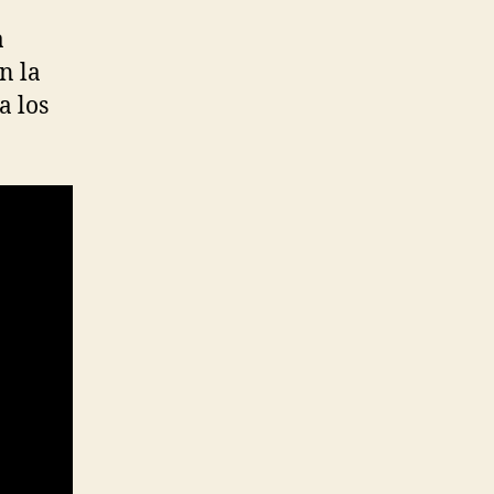
a
n la
a los