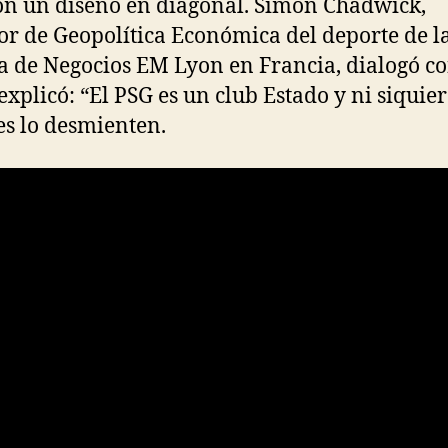
on un diseño en diagonal. Simon Chadwick,
or de Geopolítica Económica del deporte de l
a de Negocios EM Lyon en Francia, dialogó co
explicó: “El PSG es un club Estado y ni siquier
es lo desmienten.