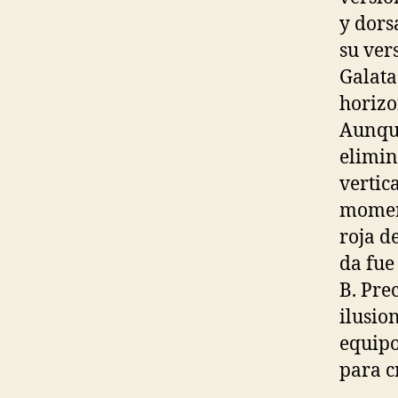
y dors
su ver
Galata
horizo
Aunque
elimin
vertic
moment
roja d
da fue
B. Pre
ilusion
equipo
para c