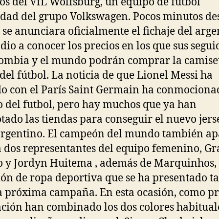
bos del VfL Wolfsburg, un equipo de fútbol
dad del grupo Volkswagen. Pocos minutos de
 se anunciara oficialmente el fichaje del arge
 dio a conocer los precios en los que sus segui
ombia y el mundo podrán comprar la camiset
’ del fútbol. La noticia de que Lionel Messi ha
o con el París Saint Germain ha conmociona
del futbol, pero hay muchos que ya han
tado las tiendas para conseguir el nuevo jers
argentino. El campeón del mundo también ap
a dos representantes del equipo femenino, Gr
 y Jordyn Huitema , además de Marquinhos, 
ión de ropa deportiva que se ha presentado 
a próxima campaña. En esta ocasión, como p
ción han combinado los dos colores habitual