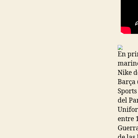
En pri
marino
Nike d
Barça 
Sports
del Pa
Unifor
entre 
Guerra
de las