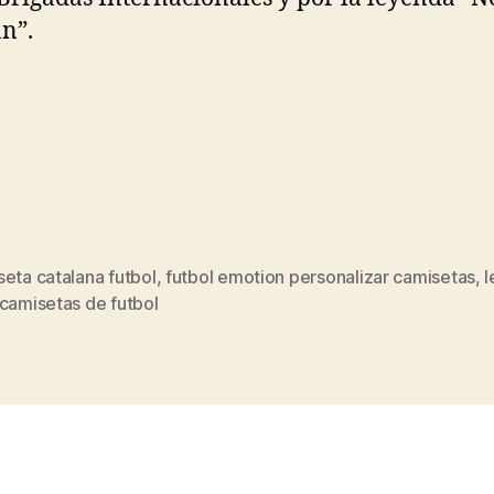
n”.
eta catalana futbol
,
futbol emotion personalizar camisetas
,
l
s
camisetas de futbol