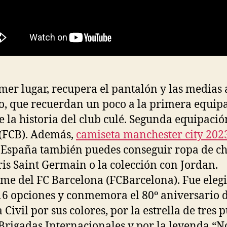
mer lugar, recupera el pantalón y las medias 
, que recuerdan un poco a la primera equip
e la historia del club culé. Segunda equipació
(FCB). Además,
camiseta manchester city 202
 España también puedes conseguir ropa de c
ris Saint Germain o la colección con Jordan.
me del FC Barcelona (FCBarcelona). Fue eleg
16 opciones y conmemora el 80º aniversario d
 Civil por sus colores, por la estrella de tres 
 Brigadas Internacionales y por la leyenda “N