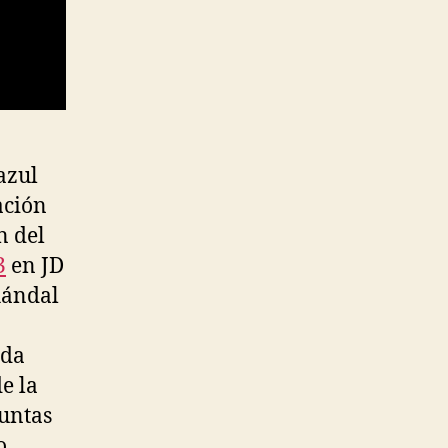
azul
ación
n del
3
en JD
hándal
ida
e la
puntas
o