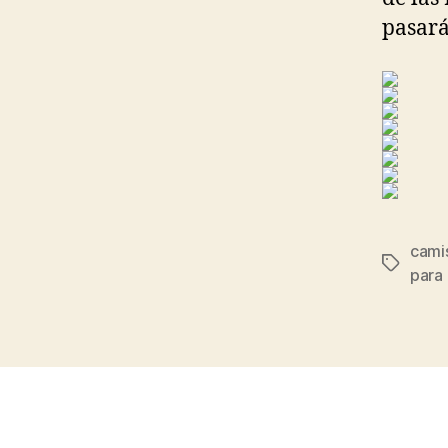
pasará
camis
Etiqueta
para 