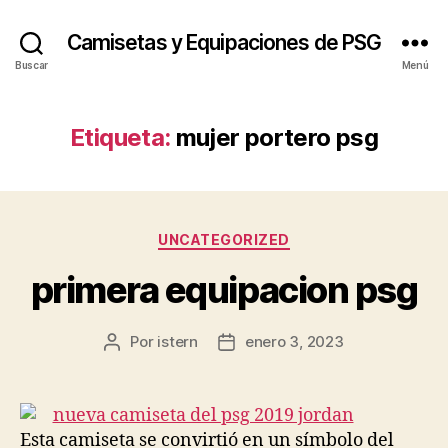
Camisetas y Equipaciones de PSG
Buscar
Menú
Etiqueta:
mujer portero psg
Categorías
UNCATEGORIZED
primera equipacion psg
Por
istern
enero 3, 2023
Autor
Fecha
de
de
la
la
entrada
entrada
Esta camiseta se convirtió en un símbolo del