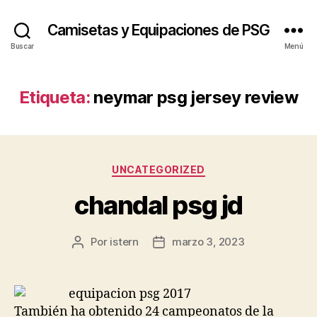
Camisetas y Equipaciones de PSG
Buscar
Menú
Etiqueta:
neymar psg jersey review
Categorías
UNCATEGORIZED
chandal psg jd
Por
istern
marzo 3, 2023
Autor
Fecha
de
de
la
la
entrada
entrada
También ha obtenido 24 campeonatos de la