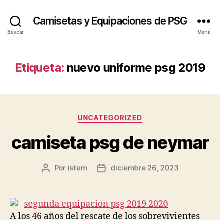
Camisetas y Equipaciones de PSG
Buscar
Menú
Etiqueta:
nuevo uniforme psg 2019
Categorías
UNCATEGORIZED
camiseta psg de neymar
Por
istern
diciembre 26, 2023
Autor
Fecha
de
de
la
la
entrada
entrada
A los 46 años del rescate de los sobrevivientes