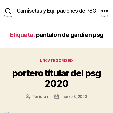
Camisetas y Equipaciones de PSG
Buscar
Menú
Etiqueta:
pantalon de gardien psg
Categorías
UNCATEGORIZED
portero titular del psg
2020
Por
istern
marzo 3, 2023
Autor
Fecha
de
de
la
la