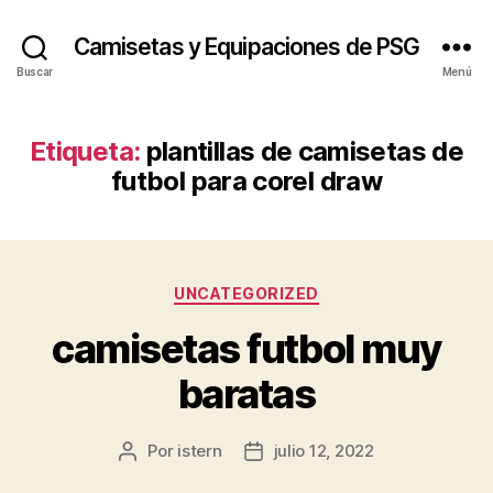
Camisetas y Equipaciones de PSG
Buscar
Menú
Etiqueta:
plantillas de camisetas de
futbol para corel draw
Categorías
UNCATEGORIZED
camisetas futbol muy
baratas
Por
istern
julio 12, 2022
Autor
Fecha
de
de