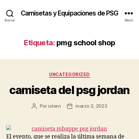
Camisetas y Equipaciones de PSG
Buscar
Menú
Etiqueta:
pmg school shop
Categorías
UNCATEGORIZED
camiseta del psg jordan
Por
istern
marzo 3, 2023
Autor
Fecha
de
de
la
la
entrada
entrada
El evento, que se realiza la última semana de