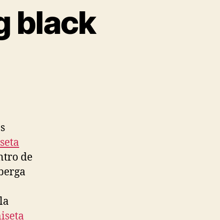
g black
s
seta
ntro de
berga
la
iseta