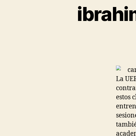
ibrahi
La UEF
contra
estos 
entren
sesion
tambié
academ