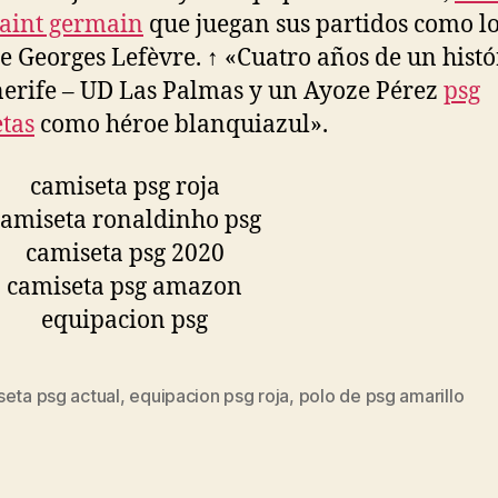
saint germain
que juegan sus partidos como lo
de Georges Lefèvre. ↑ «Cuatro años de un histó
erife – UD Las Palmas y un Ayoze Pérez
psg
tas
como héroe blanquiazul».
seta psg actual
,
equipacion psg roja
,
polo de psg amarillo
s