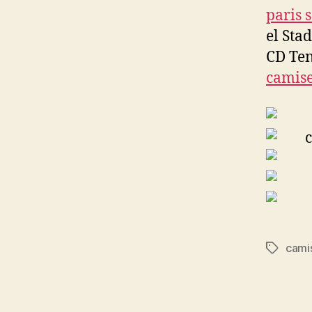
paris 
el Sta
CD Ten
camise
cami
Etiqueta