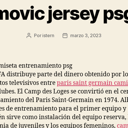
movic jersey ps
Por
istern
marzo 3, 2023
Autor
Fecha
de
de
la
la
entrada
entrada
A distribuye parte del dinero obtenido por lo
tos televisivos entre
paris saint germain cami
clubes. El Camp des Loges se convirtió en el ce
amiento del Paris Saint-Germain en 1974. Al
es de entrenamiento para el primer equipo y
n sirve como instalación del equipo reserva, 
ia de juveniles y los equipos femeninos,
cam