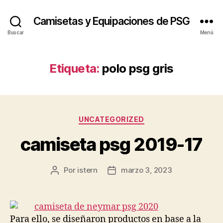
Camisetas y Equipaciones de PSG
Buscar
Menú
Etiqueta:
polo psg gris
Categorías
UNCATEGORIZED
camiseta psg 2019-17
Por
istern
marzo 3, 2023
Autor
Fecha
de
de
la
la
entrada
entrada
Para ello, se diseñaron productos en base a la