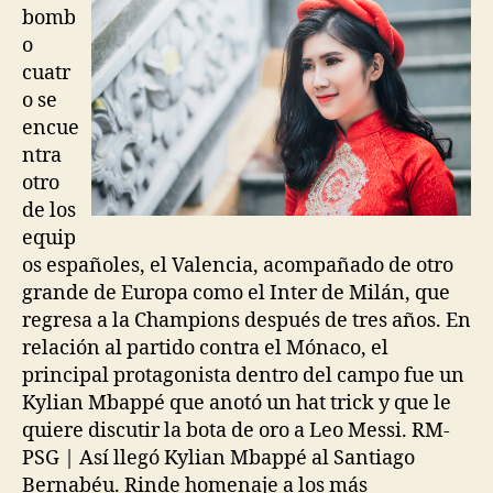
bomb
o
cuatr
o se
encue
ntra
otro
de los
equip
os españoles, el Valencia, acompañado de otro
grande de Europa como el Inter de Milán, que
regresa a la Champions después de tres años. En
relación al partido contra el Mónaco, el
principal protagonista dentro del campo fue un
Kylian Mbappé que anotó un hat trick y que le
quiere discutir la bota de oro a Leo Messi. RM-
PSG | Así llegó Kylian Mbappé al Santiago
Bernabéu. Rinde homenaje a los más