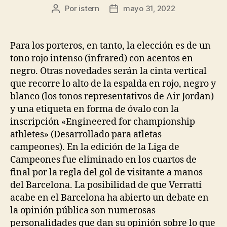
Por
istern
mayo 31, 2022
Autor
Fecha
de
de
la
la
entrada
entrada
Para los porteros, en tanto, la elección es de un
tono rojo intenso (infrared) con acentos en
negro. Otras novedades serán la cinta vertical
que recorre lo alto de la espalda en rojo, negro y
blanco (los tonos representativos de Air Jordan)
y una etiqueta en forma de óvalo con la
inscripción «Engineered for championship
athletes» (Desarrollado para atletas
campeones). En la edición de la Liga de
Campeones fue eliminado en los cuartos de
final por la regla del gol de visitante a manos
del Barcelona. La posibilidad de que Verratti
acabe en el Barcelona ha abierto un debate en
la opinión pública son numerosas
personalidades que dan su opinión sobre lo que