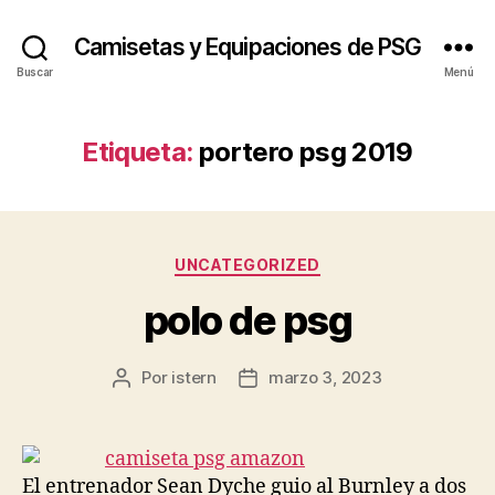
Camisetas y Equipaciones de PSG
Buscar
Menú
Etiqueta:
portero psg 2019
Categorías
UNCATEGORIZED
polo de psg
Por
istern
marzo 3, 2023
Autor
Fecha
de
de
la
la
entrada
entrada
El entrenador Sean Dyche guio al Burnley a dos