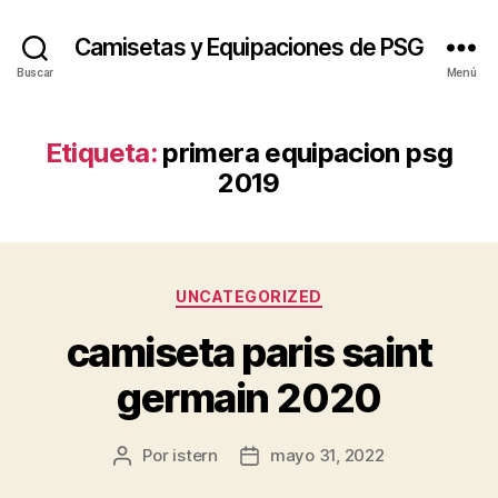
Camisetas y Equipaciones de PSG
Buscar
Menú
Etiqueta:
primera equipacion psg
2019
Categorías
UNCATEGORIZED
camiseta paris saint
germain 2020
Por
istern
mayo 31, 2022
Autor
Fecha
de
de