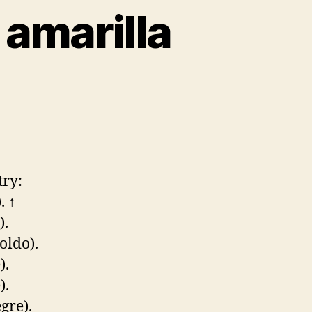
 amarilla
try:
. ↑
).
oldo).
).
).
gre).