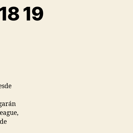
18 19
esde
ugarán
League,
 de