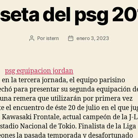
seta del psg 20
Por
istern
enero 3, 2023
Autor
Fecha
de
de
la
la
entrada
entrada
 en la tercera jornada, el equipo parisino
chó para presentar su segunda equipación d
 una remera que utilizarán por primera vez
e el encuentro de éste 20 de julio en el que j
l Kawasaki Frontale, actual campeón de la J-
Estadio Nacional de Tokio. Finalista de la Liga
ones la pasada temporada y desafortunado