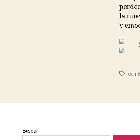
perded
la nue
y emoc
cami
Etiqueta
Buscar