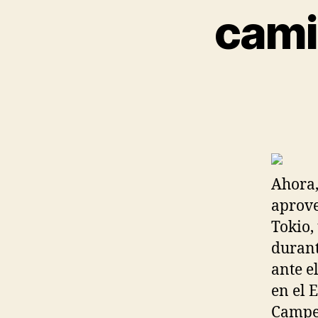
cami
Ahora,
aprove
Tokio,
durant
ante e
en el 
Campe