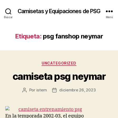
Camisetas y Equipaciones de PSG
Buscar
Menú
Etiqueta:
psg fanshop neymar
Categorías
UNCATEGORIZED
camiseta psg neymar
Por
istern
diciembre 26, 2023
Autor
Fecha
de
de
la
la
entrada
entrada
En la temporada 2002-03, el equipo