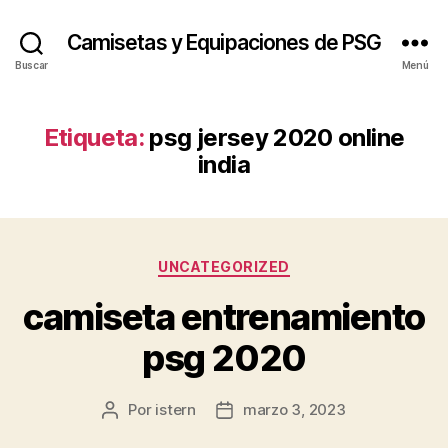
Camisetas y Equipaciones de PSG
Buscar
Menú
Etiqueta:
psg jersey 2020 online
india
Categorías
UNCATEGORIZED
camiseta entrenamiento
psg 2020
Por
istern
marzo 3, 2023
Autor
Fecha
de
de