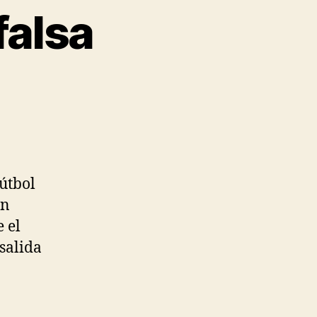
falsa
útbol
un
 el
salida