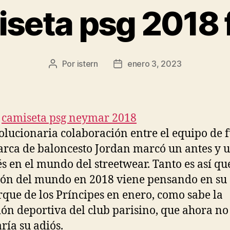
seta psg 2018 
Por
istern
enero 3, 2023
Autor
Fecha
de
de
la
la
entrada
entrada
olucionaria colaboración entre el equipo de f
arca de baloncesto Jordan marcó un antes y 
s en el mundo del streetwear. Tanto es así que
n del mundo en 2018 viene pensando en su 
rque de los Príncipes en enero, como sabe la
ión deportiva del club parisino, que ahora no
aría su adiós.