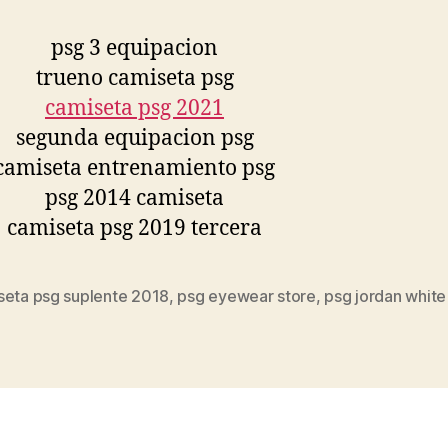
seta psg suplente 2018
,
psg eyewear store
,
psg jordan white
s