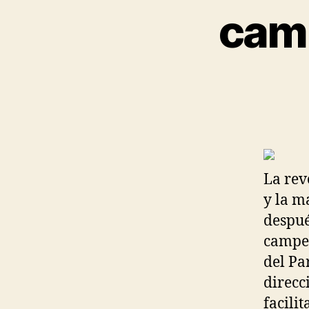
cami
La rev
y la m
despué
campeó
del Pa
direcc
facilit