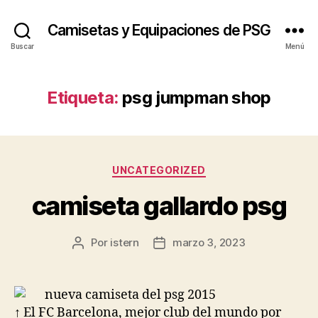
Camisetas y Equipaciones de PSG
Buscar
Menú
Etiqueta:
psg jumpman shop
Categorías
UNCATEGORIZED
camiseta gallardo psg
Por
istern
marzo 3, 2023
Autor
Fecha
de
de
la
la
entrada
entrada
↑ El FC Barcelona, mejor club del mundo por