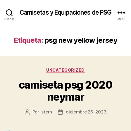
Camisetas y Equipaciones de PSG
Buscar
Menú
Etiqueta:
psg new yellow jersey
Categorías
UNCATEGORIZED
camiseta psg 2020
neymar
Por
istern
diciembre 26, 2023
Autor
Fecha
de
de
la
la